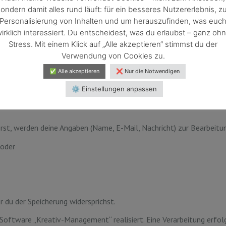
ondern damit alles rund läuft: für ein besseres Nutzererlebnis, z
Personalisierung von Inhalten und um herauszufinden, was euc
irklich interessiert. Du entscheidest, was du erlaubst – ganz oh
Stress. Mit einem Klick auf „Alle akzeptieren“ stimmst du der
Verwendung von Cookies zu.
serer Website werden personenbezogene Daten auf Servern dieses An
✅ Alle akzeptieren
❌ Nur die Notwendigen
⚙️ Einstellungen anpassen
rarbeitung
nach Art. 28 DSGVO geschlossen.
st, werden deine Angaben (Name, E-Mail, Nachricht) zur Bearbeitung
 oder
r du der Speicherung widersprichst.
Software „Kreativ-Management“ realisiert. Eine Verarbeitung erfo