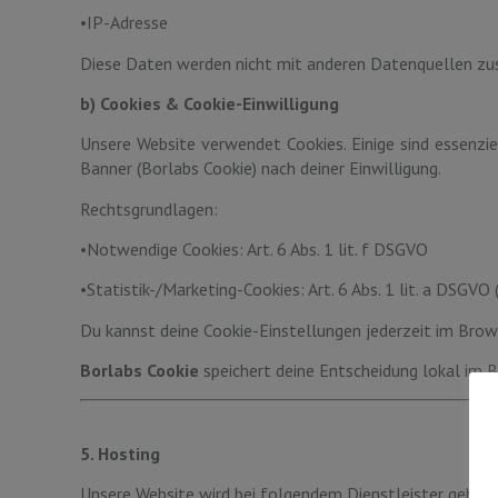
•IP-Adresse
Diese Daten werden nicht mit anderen Datenquellen zusa
b) Cookies & Cookie-Einwilligung
Unsere Website verwendet Cookies. Einige sind essenziell
Banner (Borlabs Cookie) nach deiner Einwilligung.
Rechtsgrundlagen:
•Notwendige Cookies: Art. 6 Abs. 1 lit. f DSGVO
•Statistik-/Marketing-Cookies: Art. 6 Abs. 1 lit. a DSGVO 
Du kannst deine Cookie-Einstellungen jederzeit im Brow
Borlabs Cookie
speichert deine Entscheidung lokal im B
5. Hosting
Unsere Website wird bei folgendem Dienstleister gehos