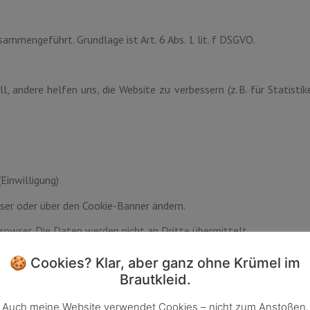
mmengeführt. Grundlage ist Art. 6 Abs. 1 lit. f DSGVO.
, andere helfen uns, die Website zu verbessern (z. B. für Statisti
(Einwilligung)
ser oder über den Cookie-Banner ändern.
rowser. Die Daten werden nicht an Dritte übermittelt.
🍪 Cookies? Klar, aber ganz ohne Krümel im
Brautkleid.
Auch meine Website verwendet Cookies – nicht zum Anstoßen,
tet: