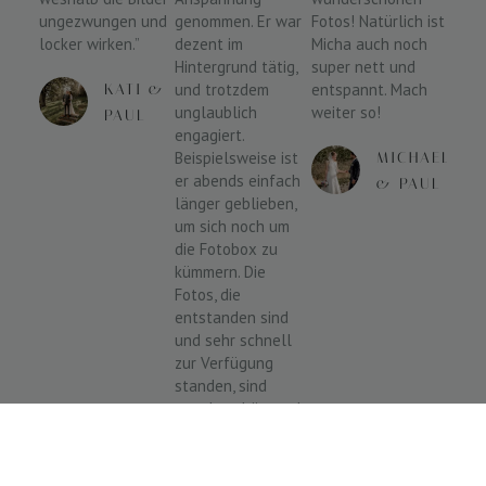
ungezwungen und
genommen. Er war
Fotos! Natürlich ist
locker wirken.”
dezent im
Micha auch noch
Hintergrund tätig,
super nett und
und trotzdem
entspannt. Mach
KATI &
unglaublich
weiter so!
PAUL
engagiert.
Beispielsweise ist
MICHAELA
er abends einfach
& PAUL
länger geblieben,
um sich noch um
die Fotobox zu
kümmern. Die
Fotos, die
entstanden sind
und sehr schnell
zur Verfügung
standen, sind
wunderschön, und
haben sowohl uns
als auch die Gäste
begeistert.