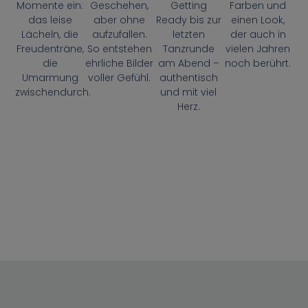
Momente ein:
Geschehen,
Getting
Farben und
das leise
aber ohne
Ready bis zur
einen Look,
Lächeln, die
aufzufallen.
letzten
der auch in
Freudenträne,
So entstehen
Tanzrunde
vielen Jahren
die
ehrliche Bilder
am Abend –
noch berührt.
Umarmung
voller Gefühl.
authentisch
zwischendurch.
und mit viel
Herz.