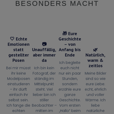
BESONDERS MACHT
🎁 Eure
🤍 Echte
Geschichte
Emotionen
📷
– von
statt
Unauffällig,
Anfang bis
🌿
gestellter
aber immer
Ende
Natürlich,
Posen
da
warm &
Ich begleite
zeitlos
Bei mir müsst
Ich bin kein
euch nicht
ihr keine
Fotograf, der
nur ein paar
Meine Bilder
Modelposen
ständig im
Stunden,
sind so wie
einstudieren
Mittelpunkt
sondern
eure Liebe:
– ihr dürft
steht. Viel
erzähle eure
echt, ehrlich
einfach ihr
lieber bin ich
ganze
und voller
selbst sein.
stiller
Geschichte.
Wärme. Ich
Ich fange die
Beobachter –
Vom ersten
liebe
echten
mitten im
„Hallo“ beim
natürliche