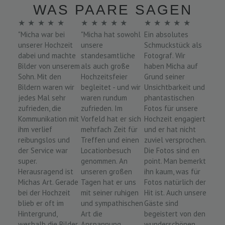
WAS PAARE SAGEN
★
★
★
★
★
★
★
★
★
★
★
★
★
★
★
"Micha war bei
"Micha hat sowohl
Ein absolutes
unserer Hochzeit
unsere
Schmuckstück als
dabei und machte
standesamtliche
Fotograf. Wir
Bilder von unserem
als auch große
haben Micha auf
Sohn. Mit den
Hochzeitsfeier
Grund seiner
Bildern waren wir
begleitet - und wir
Unsichtbarkeit und
jedes Mal sehr
waren rundum
phantastischen
zufrieden, die
zufrieden. Im
Fotos für unsere
Kommunikation mit
Vorfeld hat er sich
Hochzeit engagiert
ihm verlief
mehrfach Zeit für
und er hat nicht
reibungslos und
Treffen und einen
zuviel versprochen.
der Service war
Locationbesuch
Die Fotos sind en
super.
genommen. An
point. Man bemerkt
Herausragend ist
unseren großen
ihn kaum, was für
Michas Art. Gerade
Tagen hat er uns
Fotos natürlich der
bei der Hochzeit
mit seiner ruhigen
Hit ist. Auch unsere
blieb er oft im
und sympathischen
Gäste sind
Hintergrund,
Art die
begeistert von den
weshalb die Bilder
Anspannung
wunderschönen